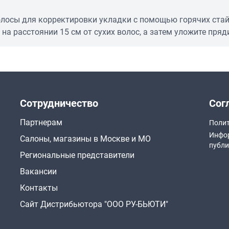
олосы для корректировки укладки с помощью горячих стай
на расстоянии 15 см от сухих волос, а затем уложите пря
Сотрудничество
Сог
Партнерам
Полит
Инфор
Салоны, магазины в Москве и МО
публи
Региональные представители
Вакансии
Контакты
Сайт Дистрибьютора "ООО РУ-БЬЮТИ"