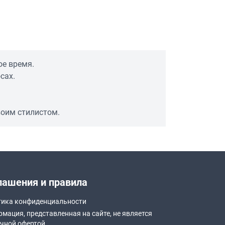
ое время.
сах.
воим стилистом.
лашения и правила
ика конфиденциальности
мация, представленная на сайте, не является
чной офертой