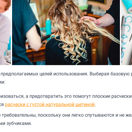
т предполагаемых целей использования. Выбирая базовую 
ии:
зоваться, а предотвратить это помогут плоские расчески
ся
расчески с густой натуральной щетиной
.
 требовательны, поскольку они легко спутываются и не ж
ми зубчиками.