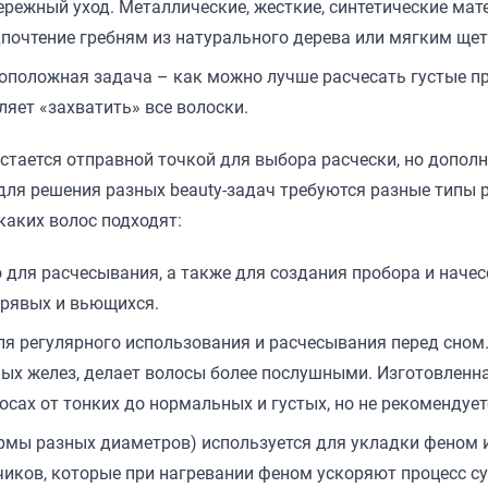
ережный уход. Металлические, жесткие, синтетические мат
дпочтение гребням из натурального дерева или мягким ще
оположная задача – как можно лучше расчесать густые пр
яет «захватить» все волоски.
 остается отправной точкой для выбора расчески, но допол
для решения разных beauty-задач требуются разные типы 
каких волос подходят:
 для расчесывания, а также для создания пробора и начес
дрявых и вьющихся.
я регулярного использования и расчесывания перед сном
ых желез, делает волосы более послушными. Изготовленна
сах от тонких до нормальных и густых, но не рекомендуе
мы разных диаметров) используется для укладки феном и
иков, которые при нагревании феном ускоряют процесс с