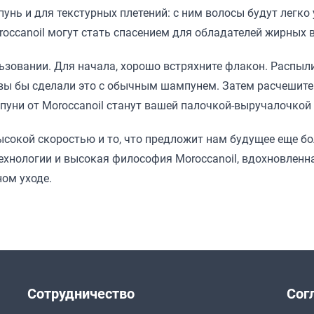
унь и для текстурных плетений: с ним волосы будут легко
occanoil могут стать спасением для обладателей жирных в
зовании. Для начала, хорошо встряхните флакон. Распылит
к вы бы сделали это с обычным шампунем. Затем расчешит
мпуни от Moroccanoil станут вашей палочкой-выручалочкой
сокой скоростью и то, что предложит нам будущее еще бол
хнологии и высокая философия Moroccanoil, вдохновленна
ом уходе.
Сотрудничество
Сог