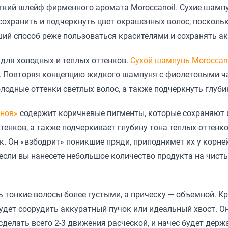
егкий шлейф фирменного аромата Moroccanoil. Сухие шампу
охранить и подчеркнуть цвет окрашенных волос, посколь
ий способ реже пользоваться красителями и сохранять ак
 для холодных и теплых оттенков.
Сухой шампунь Moroccano
. Повторяя концепцию жидкого шампуня с фиолетовыми ча
лодные оттенки светлых волос, а также подчеркнуть глуби
онов»
содержит коричневые пигменты, которые сохраняют 
тенков, а также подчеркивает глубину тона теплых оттенк
 Он «взбодрит» поникшие пряди, приподнимет их у корней
 если вы нанесете небольшое количество продукта на чист
тонкие волосы более густыми, а прическу — объемной. Кр
 будет соорудить аккуратный пучок или идеальный хвост. О
 сделать всего 2-3 движения расческой, и начес будет дер