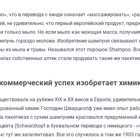
, что в переводе с хинди означает «массажировать», «рас
й, не удивительно, что первый европейский продукт, пре
али только мыло. Но если мыло как моющая масса, получа
шампунь гораздо моложе. Изобретение шампуня связывают с
ы из мыла и травы. Назывался этот порошок Shampoo. Вс
делах собственных аптек стали продавать такие же пакети
оммерческий успех изобретает химик
ществовала на рубеже XIX и XX веков в Европе, удивительн
рованный химик Господин Шварцкопф уже имел опыт работ
а пакетиках с сухим шампунем красовался придуманный и
 цвета (Schwarzkopf в буквальном переводе с немецкого - «
 тут же запатентовал. Все это случилось в том же 1903 го