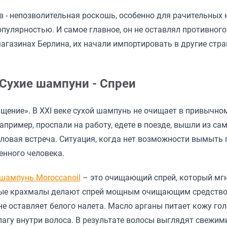
 - непозволительная роскошь, особенно для рачительных н
улярностью. И самое главное, он не оставлял противного 
агазинах Берлина, их начали импортировать в другие стр
 Сухие шампуни - Спреи
ение». В XXI веке сухой шампунь не очищает в привычном
пример, проспали на работу, едете в поезде, вышли из са
деловая встреча. Ситуация, когда нет возможности вымыть
енного человека.
 шампунь Moroccanoil
– это очищающий спрей, который мгн
овые крахмалы делают спрей мощным очищающим средством
 не оставляет белого налета. Масло арганы питает кожу го
лагу внутри волоса. В результате волосы выглядят свежим