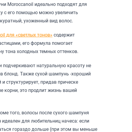
ни Moroccanoil идеально подходят для
ку с его помощью можно увеличить
куратный, ухоженный вид волос.
il для «светлых тонов»
содержит
стицами, его формула помогает
ну тона холодных темных оттенков.
и подчеркивают натуральную красоту не
ов блонд. Также сухой шампунь -хороший
 и структурирует, придав прическе
ые корни, это продлит жизнь вашей
оме того, волосы после сухого шампуня
н идеален для любительниц начеса: если
жаться гораздо дольше (при этом вы меньше