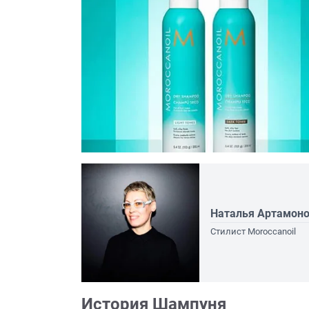
Наталья Артамон
Стилист Moroccanoil
История Шампуня